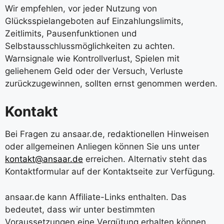
Wir empfehlen, vor jeder Nutzung von
Glücksspielangeboten auf Einzahlungslimits,
Zeitlimits, Pausenfunktionen und
Selbstausschlussmöglichkeiten zu achten.
Warnsignale wie Kontrollverlust, Spielen mit
geliehenem Geld oder der Versuch, Verluste
zurückzugewinnen, sollten ernst genommen werden.
Kontakt
Bei Fragen zu ansaar.de, redaktionellen Hinweisen
oder allgemeinen Anliegen können Sie uns unter
kontakt@ansaar.de
erreichen. Alternativ steht das
Kontaktformular auf der Kontaktseite zur Verfügung.
ansaar.de kann Affiliate-Links enthalten. Das
bedeutet, dass wir unter bestimmten
Voraussetzungen eine Vergütung erhalten können,