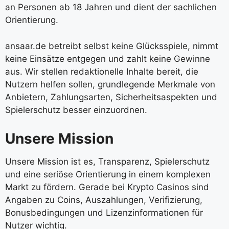
an Personen ab 18 Jahren und dient der sachlichen
Orientierung.
ansaar.de betreibt selbst keine Glücksspiele, nimmt
keine Einsätze entgegen und zahlt keine Gewinne
aus. Wir stellen redaktionelle Inhalte bereit, die
Nutzern helfen sollen, grundlegende Merkmale von
Anbietern, Zahlungsarten, Sicherheitsaspekten und
Spielerschutz besser einzuordnen.
Unsere Mission
Unsere Mission ist es, Transparenz, Spielerschutz
und eine seriöse Orientierung in einem komplexen
Markt zu fördern. Gerade bei Krypto Casinos sind
Angaben zu Coins, Auszahlungen, Verifizierung,
Bonusbedingungen und Lizenzinformationen für
Nutzer wichtig.